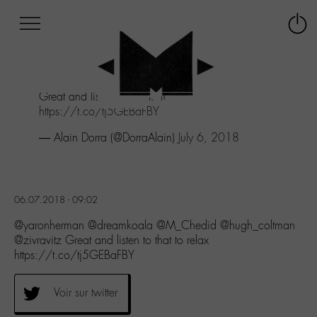
Afficher
Panneau de gestion des cookies
Labo
Connex
-
le
M-
menu
Aller
Great and listen to that to relax
au
https://t.co/tj5GEBaFBY
menu
Aller
— Alain Dorra (@DorraAlain)
July 6, 2018
au
contenu
Aller
à
06.07.2018 - 09:02
la
recherche
@yaronherman @dreamkoala @M_Chedid @hugh_coltman
@zivravitz Great and listen to that to relax
https://t.co/tj5GEBaFBY
Voir sur twitter