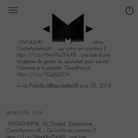
Afficher
Panneau de gestion des cookies
Labo
Connex
-
le
M-
menu
Aller
.TWIT4SHKPNK, M_Chedid, Zazieonline,
au
CaronAymericoff... Qu'ont-ils en commun ?
menu
https://t.co/MexWoZNuKB
: une liste d'une
Aller
vingtaine de gestes du quotidien pour sauver
au
l'Homme et la planète. OuestFrance
contenu
https://t.co/YQzJljLDCN
Aller
à
— La Piùbella (@lapiubellaoff)
June 30, 2018
la
recherche
30.06.2018 - 14:18
.TWIT4SHKPNK, M_Chedid, Zazieonline,
CaronAymericoff… Qu’ont-ils en commun ?
https://t.co/MexWoZNuKB : une liste…