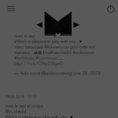
Afficher
Panneau de gestion des cookies
Labo
Connex
-
le
M-
menu
Aller
avec le seul et unique
@m_chedid
au
Which a pleasure to play with you...♥️
menu
merci beaucoup
@lalunerousse
pour cette nuit
Aller
marvelus...🙏🏼
#matthieuchedid
#aidanosrat
au
#funkmusic
#fusionmusic
…
contenu
https://t.co/OLhp23SgeG
Aller
à
— Aida nosrat (@aidanosratsing)
June 28, 2018
la
recherche
28.06.2018 - 13:12
avec le seul et unique
@m_chedid
Which a pleasure to play with you…♥️