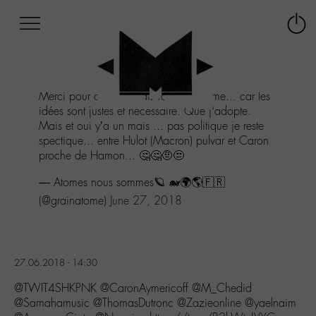
Afficher
Panneau de gestion des cookies
Labo
Connex
-
le
M-
menu
Aller
Merci pour ce RT. Je vais faire de même... car les
au
idées sont justes et nécessaire. Que j’adopte.
menu
Mais et oui y’a un mais ... pas politique je reste
Aller
spectique... entre Hulot (Macron) pulvar et Caron
au
proche de Hamon... 🤔🤔🤨😒
contenu
Aller
— Atomes nous sommes🪐 🐋🌍🌎🇫🇷
à
(@grainatome)
June 27, 2018
la
recherche
27.06.2018 - 14:30
@TWIT4SHKPNK @CaronAymericoff @M_Chedid
@Samahamusic @ThomasDutronc @Zazieonline @yaelnaim