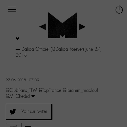
Afficher
Panneau de gestion des cookies
Labo
Connex
-
le
M-
menu
Aller
❤
au
menu
— Dalida Officiel (@Dalida_forever)
June 27,
Aller
2018
au
contenu
Aller
à
27.06.2018 - 07:09
la
recherche
@ClubFans_TFM @TopFrance @ibrahim_maalouf
@M_Chedid ❤
Voir sur twitter