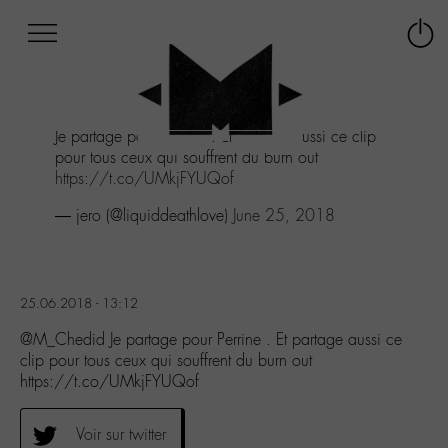
Afficher
Panneau de gestion des cookies
Labo
Connex
-
le
M-
menu
Aller
Je partage pour Perrine . Et partage aussi ce clip
au
pour tous ceux qui souffrent du burn out
menu
https://t.co/UMkjFYUQof
Aller
au
— jero (@liquiddeathlove)
June 25, 2018
contenu
Aller
à
la
25.06.2018 - 13:12
recherche
@M_Chedid Je partage pour Perrine . Et partage aussi ce
clip pour tous ceux qui souffrent du burn out
https://t.co/UMkjFYUQof
Voir sur twitter