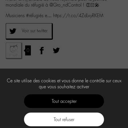
mondiale du réfugié à @Gro_ndControl ! 👏🏻🎤
Musiciens #réfugiés e… https://t.co/4ZdLvyRKEM
Voir sur twitter
0
Ce site utilise des cookies et vous donne le contrôle sur ceux
que vous souhaitez activer
Tout accepter
Tout refuser