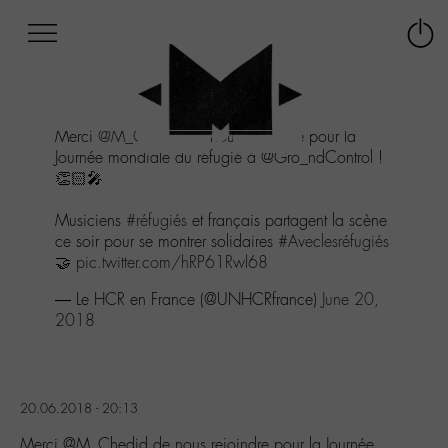
Afficher
Panneau de gestion des cookies
Labo
Connex
-
le
M-
menu
Aller
Merci
@M_Chedid
de nous rejoindre pour la
au
Journée mondiale du réfugié à @Gro_ndControl !
menu
👏🏻🎤
Aller
au
Musiciens
#réfugiés
et français partagent la scène
contenu
ce soir pour se montrer solidaires
#Aveclesréfugiés
Aller
🤝
pic.twitter.com/hRP61Rwl68
à
la
— Le HCR en France (@UNHCRfrance)
June 20,
recherche
2018
20.06.2018 - 20:13
Merci @M_Chedid de nous rejoindre pour la Journée