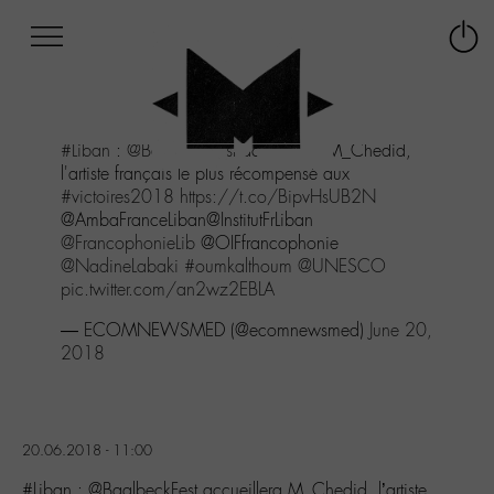
Afficher
Panneau de gestion des cookies
Labo
Connex
-
le
M-
menu
Aller
#Liban
:
@BaalbeckFest
accueillera M_Chedid,
au
l'artiste français le plus récompensé aux
menu
#victoires2018
https://t.co/BipvHsUB2N
Aller
@AmbaFranceLiban@InstitutFrLiban
au
@FrancophonieLib
@OIFfrancophonie
contenu
@NadineLabaki
#oumkalthoum
@UNESCO
Aller
pic.twitter.com/an2wz2EBLA
à
la
— ECOMNEWSMED (@ecomnewsmed)
June 20,
recherche
2018
20.06.2018 - 11:00
#Liban : @BaalbeckFest accueillera M_Chedid, l’artiste