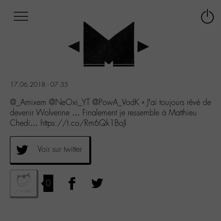
Afficher
Panneau de gestion des cookies
Labo
Connex
-
le
M-
menu
Aller
au
menu
17.06.2018 - 07:35
Aller
au
@_Amixem @NeOxi_YT @PowA_VodK « J’ai toujours rêvé de
contenu
devenir Wolverine … Finalement je ressemble à Matthieu
Aller
Chedi… https://t.co/Rm6Qk1BoJI
à
la
Voir sur twitter
recherche
0