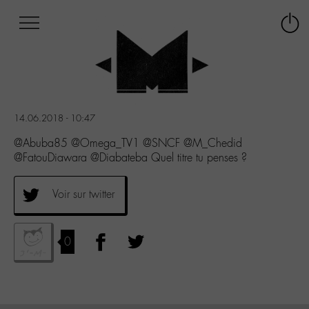
Afficher
Panneau de gestion des cookies
Labo
Connex
-
le
M-
menu
Aller
au
menu
14.06.2018 - 10:47
Aller
au
@Abuba85 @Omega_TV1 @SNCF @M_Chedid
contenu
@FatouDiawara @Diabateba Quel titre tu penses ?
Aller
à
Voir sur twitter
la
recherche
0