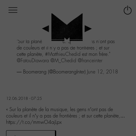
Afficher
Panneau de gestion des cookies
Labo
Connex
-
le
M-
menu
Aller
"Sur la planète de la musique, les gens n'ont pas
au
de couleurs et il n'y a pas de frontières ; et sur
menu
cette planète,
#MatthieuChedid
est mon frère."
Aller
@FatouDiawara
@M_Chedid
@franceinter
au
contenu
— Boomerang (@BoomerangInter)
June 12, 2018
Aller
à
la
recherche
12.06.2018 - 07:25
« Sur la planète de la musique, les gens n’ont pas de
couleurs et il n’y a pas de frontières ; et sur cette planète,…
https://t.co/mmwO4ajLpx