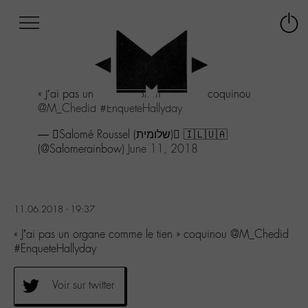
Afficher
Panneau de gestion des cookies
Labo
Connex
-
le
M-
menu
Aller
« J’ai pas un organe comme le tien » coquinou
au
@M_Chedid
#EnqueteHallyday
menu
Aller
— Salomé Roussel (⁨שלומית⁩) 🇮🇱🇺🇦
au
(@Salomerainbow)
June 11, 2018
contenu
Aller
à
la
11.06.2018 - 19:37
recherche
« J’ai pas un organe comme le tien » coquinou @M_Chedid
#EnqueteHallyday
Voir sur twitter