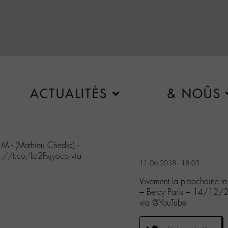
ACTUALITÉS
& NOÛS
 M - (Mathieu Chedid) -
s://t.co/Lo2Fxjyocp
via
11.06.2018 - 18:05
Vivement la preochaine t
– Bercy Paris – 14/12/2
via @YouTube