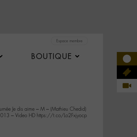
Espace membre
BOUTIQUE
ournée Je dis aime – M – (Mathieu Chedid)
013 – Video HD https://t.co/Lo2Fxjyocp