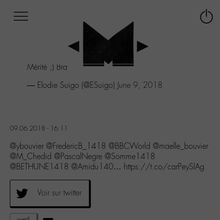
Afficher
Panneau de gestion des cookies
Labo
Connex
-
le
M-
menu
Aller
Mérité ;) Bravo !!!!
au
menu
— Elodie Suigo (@ESuigo)
June 9, 2018
Aller
au
contenu
Aller
09.06.2018 - 16:11
à
la
@ybouvier @FredericB_1418 @BBCWorld @maelle_bouvier
recherche
@M_Chedid @PascalNegre @Somme1418
@BETHUNE1418 @Amidu140… https://t.co/carPeySlAg
Voir sur twitter