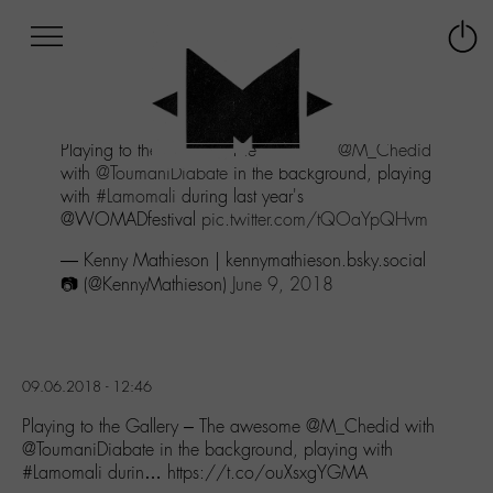
Afficher
Panneau de gestion des cookies
Labo
Connex
-
le
M-
menu
Aller
Playing to the Gallery - The awesome
@M_Chedid
au
with
@ToumaniDiabate
in the background, playing
menu
with
#Lamomali
during last year's
Aller
@WOMADfestival
pic.twitter.com/tQOaYpQHvm
au
contenu
— Kenny Mathieson | kennymathieson.bsky.social
Aller
📷 (@KennyMathieson)
June 9, 2018
à
la
recherche
09.06.2018 - 12:46
Playing to the Gallery – The awesome @M_Chedid with
@ToumaniDiabate in the background, playing with
#Lamomali durin… https://t.co/ouXsxgYGMA