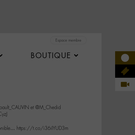
Espace membre
BOUTIQUE
Thibault_CAUVIN et @M_Chedid
CyzJ
sponible… https://t.co/i36iIYUD3m