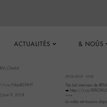
ACTUALITÉS
& NOÛS
@M_Chedid
09.06.2018 - 10:00
s://t.co/NIqaBSTAHY
Très bel interview de @
➡️ https://t.co/BTKG9U
R)
June 9, 2018
***
La vidéo est toujours di