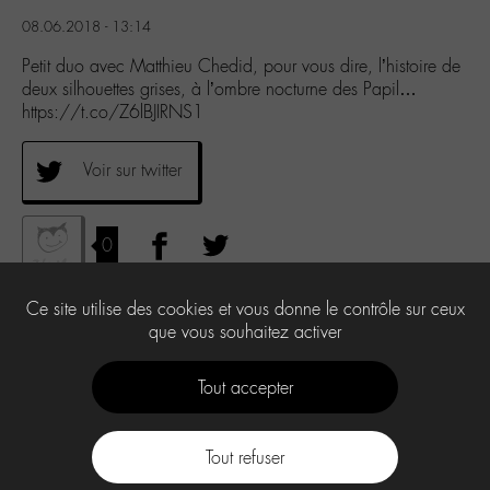
08.06.2018 - 13:14
Petit duo avec Matthieu Chedid, pour vous dire, l’histoire de
deux silhouettes grises, à l’ombre nocturne des Papil…
https://t.co/Z6lBJIRNS1
Voir sur twitter
0
Ce site utilise des cookies et vous donne le contrôle sur ceux
que vous souhaitez activer
Tout accepter
Tout refuser