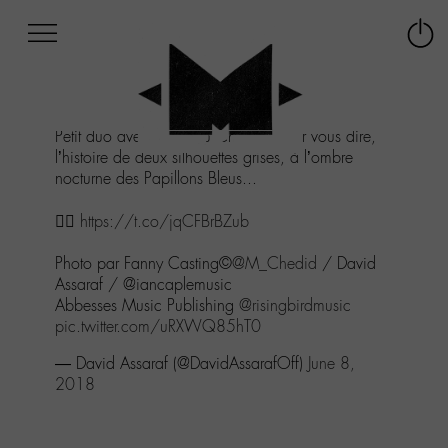
Afficher
Panneau de gestion des cookies
Labo
Connex
-
le
M-
menu
Aller
Petit duo avec Matthieu Chedid, pour vous dire,
au
l’histoire de deux silhouettes grises, à l’ombre
menu
nocturne des Papillons Bleus...
Aller
au
👉🏻
https://t.co/jqCFBrBZub
contenu
Aller
Photo par Fanny Casting©
@M_Chedid
/ David
à
Assaraf / @iancaplemusic
la
Abbesses Music Publishing
@risingbirdmusic
recherche
pic.twitter.com/uRXWQ85hT0
— David Assaraf (@DavidAssarafOff)
June 8,
2018