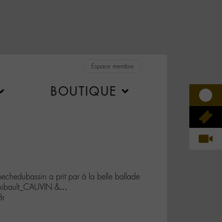
Espace membre
BOUTIQUE
chedubassin a prit par à la belle ballade
@Thibault_CAUVIN &…
Br