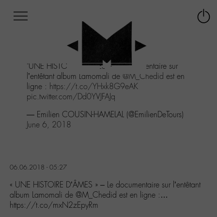
Afficher
Panneau de gestion des cookies
Labo
Connex
-
le
M-
menu
Aller
"UNE HISTOIRE D'ÂMES" - Le documentaire sur
au
l’entêtant album Lamomali de
@M_Chedid
est en
menu
ligne :
https://t.co/YHxk8G9eAK
Aller
pic.twitter.com/Dd0YVJFAJq
au
contenu
— Emilien COUSIN-HAMELAL (@EmilienDeTours)
Aller
June 6, 2018
à
la
recherche
06.06.2018 - 05:27
« UNE HISTOIRE D’ÂMES » – Le documentaire sur l’entêtant
album Lamomali de @M_Chedid est en ligne :…
https://t.co/mxN2zEpyRm