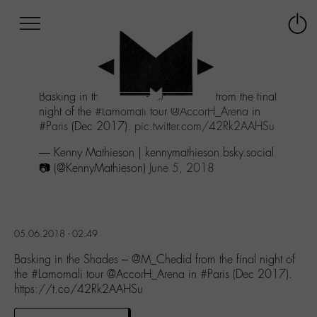
Afficher
Panneau de gestion des cookies
Labo
Connex
-
le
M-
menu
Aller
Basking in the Shades -
@M_Chedid
from the final
au
night of the
#Lamomali
tour
@AccorH_Arena
in
menu
#Paris
(Dec 2017).
pic.twitter.com/42Rk2AAHSu
Aller
au
— Kenny Mathieson | kennymathieson.bsky.social
contenu
📷 (@KennyMathieson)
June 5, 2018
Aller
à
la
recherche
05.06.2018 - 02:49
Basking in the Shades – @M_Chedid from the final night of
the #Lamomali tour @AccorH_Arena in #Paris (Dec 2017).
https://t.co/42Rk2AAHSu