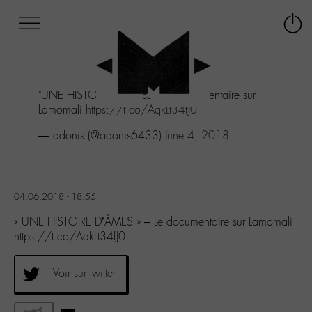
Afficher
Panneau de gestion des cookies
Labo
Connex
-
le
M-
menu
Aller
"UNE HISTOIRE D'ÂMES" - Le documentaire sur
au
Lamomali
https://t.co/AqkLt34fJ0
menu
Aller
— adonis (@adonis6433)
June 4, 2018
au
contenu
Aller
à
04.06.2018 - 18:55
la
recherche
« UNE HISTOIRE D’ÂMES » – Le documentaire sur Lamomali
https://t.co/AqkLt34fJ0
Voir sur twitter