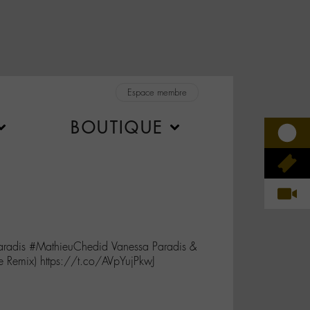
Espace membre
BOUTIQUE
Paradis #MathieuChedid Vanessa Paradis &
e Remix) https://t.co/AVpYujPkwJ