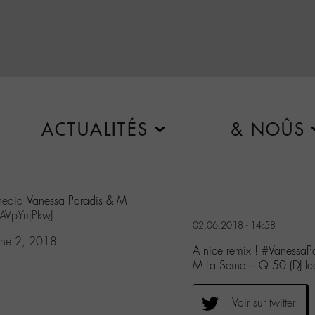
ACTUALITÉS
& NOÛS
hedid
Vanessa Paradis & M
/AVpYujPkwJ
02.06.2018 - 14:58
une 2, 2018
A nice remix ! #Vanessa
M La Seine – Q 50 (DJ Ic
Voir sur twitter