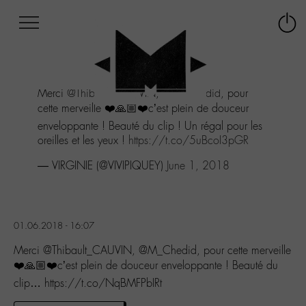
Afficher
Panneau de gestion des cookies
Labo
Connex
-
le
M-
menu
Aller
Merci
@Thibault_CAUVIN
,
@M_Chedid
, pour
au
cette merveille ❤️🙏🏼❤️c’est plein de douceur
menu
Aller
enveloppante ! Beauté du clip ! Un régal pour les
au
oreilles et les yeux !
https://t.co/5uBcoI3pGR
contenu
— VIRGINIE (@VIVIPIQUEY)
June 1, 2018
Aller
à
la
recherche
01.06.2018 - 16:07
Merci @Thibault_CAUVIN, @M_Chedid, pour cette merveille
❤️🙏🏼❤️c’est plein de douceur enveloppante ! Beauté du
clip… https://t.co/NqBMFPbIRt