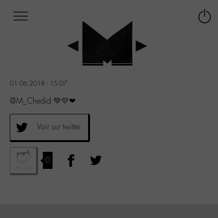
Afficher
Panneau de gestion des cookies
Labo
Connex
-
le
M-
menu
Aller
au
menu
01.06.2018 - 15:07
Aller
au
@M_Chedid 💚💛❤
contenu
Aller
Voir sur twitter
à
la
recherche
0