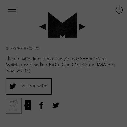
Afficher
Panneau de gestion des cookies
Labo
Connex
-
le
M-
menu
Aller
au
menu
31.05.2018 - 03:20
Aller
au
I liked a @YouTube video https://t.co/8H8po60anZ
contenu
Matthieu -M- Chedid « Est-Ce Que C’Est Ca? » (TARATATA
Aller
Nov. 2010 )
à
la
Voir sur twitter
recherche
0