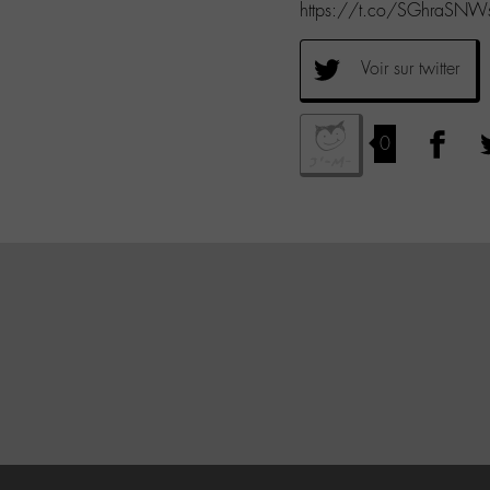
https://t.co/SGhraSNW
Voir sur twitter
0