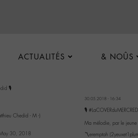
ACTUALITÉS
& NOÛS
did
🎙️
30.05.2018 - 16:34
🎙️ #LaCOVERduMERCREDI 
thieu Chedid - M -)
Ma mélodie, par le jeune
May 30, 2018
〽eremptah (2yeuxet1plu