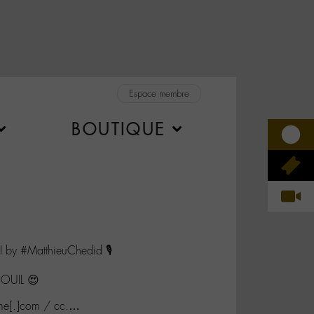
Espace membre
BOUTIQUE
by #MatthieuChedid 🎙️
 OUIL 😍
me[.]com / cc.…