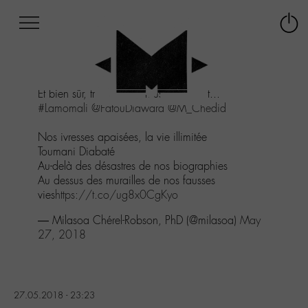
Afficher
Panneau de gestion des cookies
Labo
Connex
-
le
M-
menu
Aller
Et bien sûr, travailler en musique inclut...
au
#Lamomali
@FatouDiawara
@M_Chedid
menu
Aller
Nos ivresses apaisées, la vie illimitée
au
Toumani Diabaté
contenu
Au-delà des désastres de nos biographies
Aller
Au dessus des murailles de nos fausses
à
vies
https://t.co/ug8x0CgKyo
la
recherche
— Milasoa Chérel-Robson, PhD (@milasoa)
May
27, 2018
27.05.2018 - 23:23