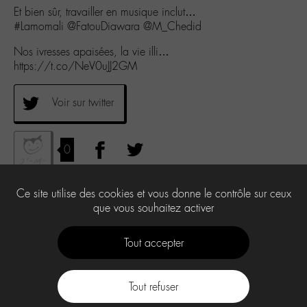
Et bien sûr, travailler en musique inclut…
#Lamomali @FatouDiawara @M_Chedid
Nos ivresses apaisées, la vie illi…
https://t.co/NeV0uJJ2GM
Voir sur twitter
0
Ce site utilise des cookies et vous donne le contrôle sur ceux
que vous souhaitez activer
Tout accepter
Tout refuser