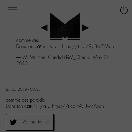
Afficher
Panneau de gestion des cookies
Labo
Connex
-
le
M-
menu
Aller
comme des paradis
au
Dans ton cœur il y a...
https://t.co/9yI3wZY5qn
menu
Aller
— -M- Matthieu Chedid (@M_Chedid)
May 27,
au
2018
contenu
Aller
à
la
27.05.2018 - 09:35
recherche
comme des paradis
Dans ton cœur il y a… https://t.co/9yI3wZY5qn
Voir sur twitter