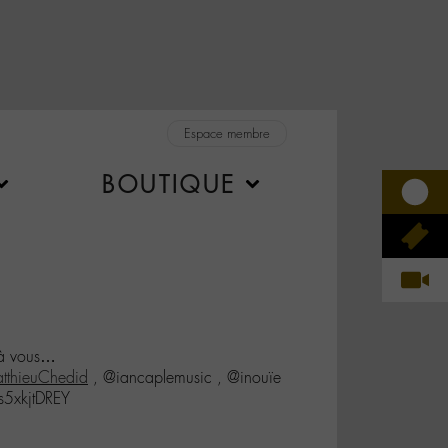
Espace membre
BOUTIQUE
t à vous…
thieuChedid
, @iancaplemusic , @inouïe
/s5xkjtDREY