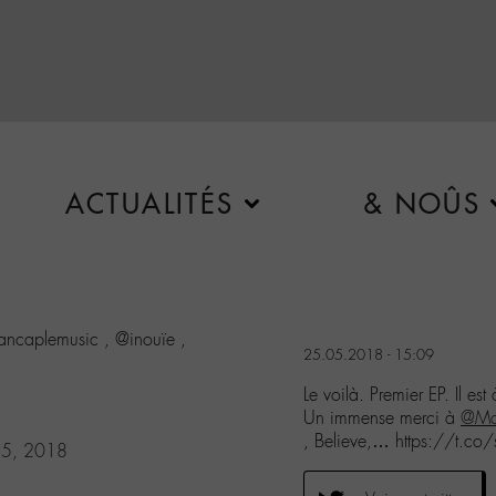
ACTUALITÉS
& NOÛS
ancaplemusic , @inouïe ,
25.05.2018 - 15:09
Le voilà. Premier EP. Il es
Un immense merci à
@Mat
, Believe,… https://t.co
5, 2018