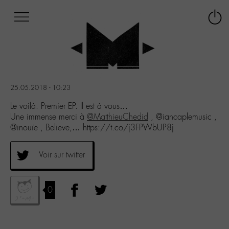
Afficher
Panneau de gestion des cookies
Labo
Connex
-
le
M-
menu
Aller
au
menu
25.05.2018 - 10:23
Aller
au
Le voilà. Premier EP. Il est à vous…
contenu
Une immense merci à
@MatthieuChedid
, @iancaplemusic ,
Aller
@inouïe , Believe,… https://t.co/j3FPWbUP8j
à
la
Voir sur twitter
recherche
0