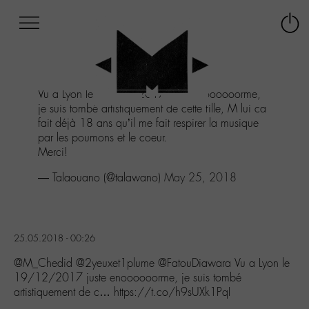
Afficher
Panneau de gestion des cookies
Labo
Connex
-
le
M-
menu
Aller
Vu a Lyon le 19/12/2017 juste enoooooorme,
au
je suis tombé artistiquement de cette fille, M lui ca
menu
fait déjà 18 ans qu’il me fait respirer la musique
Aller
par les poumons et le coeur.
au
Merci!
contenu
Aller
— Talaouano (@talawano)
May 25, 2018
à
la
recherche
25.05.2018 - 00:26
@M_Chedid @2yeuxet1plume @FatouDiawara Vu a Lyon le
19/12/2017 juste enoooooorme, je suis tombé
artistiquement de c… https://t.co/h9sUXk1PqI