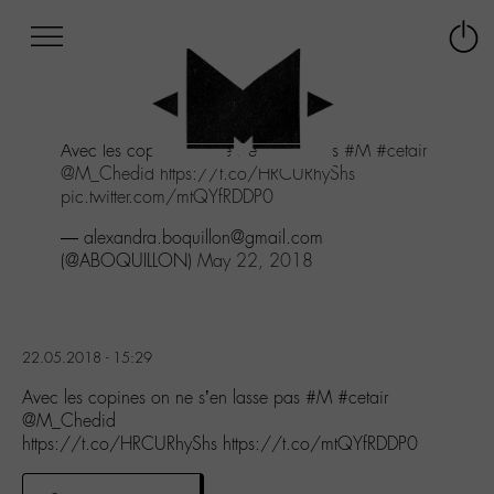
Afficher
Panneau de gestion des cookies
Labo
Connex
-
le
M-
menu
Aller
Avec les copines on ne s'en lasse pas
#M
#cetair
au
@M_Chedid
https://t.co/HRCURhyShs
menu
pic.twitter.com/mtQYfRDDP0
Aller
au
— alexandra.boquillon@gmail.com
contenu
(@ABOQUILLON)
May 22, 2018
Aller
à
la
recherche
22.05.2018 - 15:29
Avec les copines on ne s’en lasse pas #M #cetair
@M_Chedid
https://t.co/HRCURhyShs https://t.co/mtQYfRDDP0