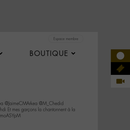
Espace membre
BOUTIQUE
kea @JaimeCMArkea @M_Chedid
i Et mes garçons la chantonnent à la
ifmoASYpM