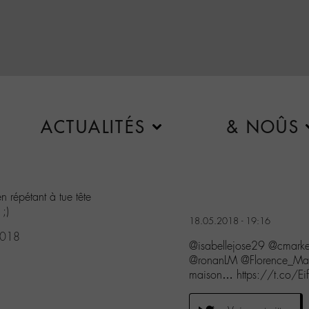
ACTUALITÉS
& NOÛS
 répétant à tue tête
;)
18.05.2018 - 19:16
2018
@isabellejose29 @cmar
@ronanLM @Florence_Mahd
maison… https://t.co/E