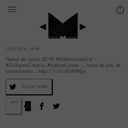
Afficher
Panneau de gestion des cookies
Labo
Connex
-
le
M-
menu
Aller
au
menu
15.05.2018 - 16:49
Aller
au
Festival de cannes 2018! #Mathieuchedid et
contenu
#GuillaumeCanet au #fivehotelcannes … instant de joie, de
Aller
bonne humeur… https://t.co/4ITdB9KJqv
à
la
Voir sur twitter
recherche
0