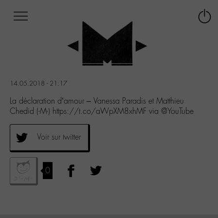
Afficher
Panneau de gestion des cookies
Labo
Connex
-
le
M-
menu
Aller
au
menu
14.05.2018 - 21:17
Aller
au
La déclaration d’amour – Vanessa Paradis et Matthieu
contenu
Chedid (-M-) https://t.co/aWpXM8xhMF via @YouTube
Aller
à
Voir sur twitter
la
recherche
0