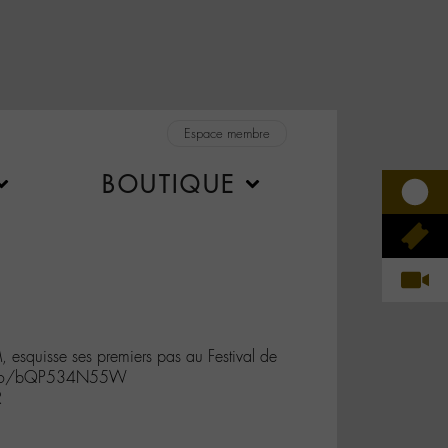
Espace membre
BOUTIQUE
M, esquisse ses premiers pas au Festival de
/t.co/bQP534N55W
R