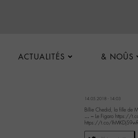
ACTUALITÉS
& NOÛS
14.05.2018 - 14:03
Billie Chedid, la fille de 
… – Le Figaro https:/
https://t.co/IhMKDjS9w