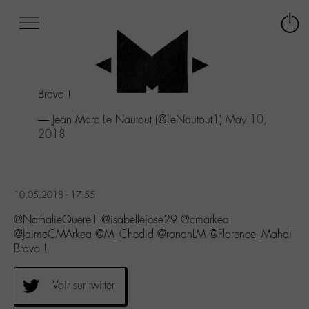
Afficher
Panneau de gestion des cookies
Labo
Connex
-
le
M-
menu
Aller
Bravo !
au
menu
— Jean Marc Le Nautout (@LeNautout1)
May 10,
Aller
2018
au
contenu
Aller
à
10.05.2018 - 17:55
la
recherche
@NathalieQuere1 @isabellejose29 @cmarkea
@JaimeCMArkea @M_Chedid @ronanLM @Florence_Mahdi
Bravo !
Voir sur twitter