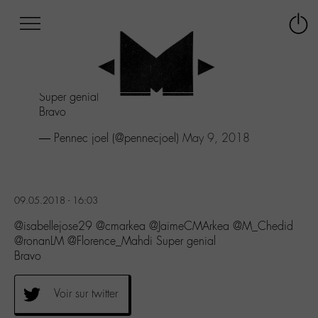
Afficher
Panneau de gestion des cookies
Labo
Connex
-
le
M-
menu
Aller
Super genial
au
Bravo
menu
Aller
— Pennec joel (@pennecjoel)
May 9, 2018
au
contenu
Aller
à
09.05.2018 - 16:03
la
recherche
@isabellejose29 @cmarkea @JaimeCMArkea @M_Chedid
@ronanLM @Florence_Mahdi Super genial
Bravo
Voir sur twitter