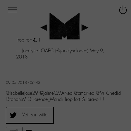
Afficher
Panneau de gestion des cookies
Labo
Connex
-
le
M-
menu
Aller
Trop fort 💪 bravo !!!
au
menu
— Jocelyne LOAEC (@jocelyneloaec)
May 9,
Aller
2018
au
contenu
Aller
à
09.05.2018 - 06:43
la
recherche
@isabellejose29 @JaimeCMArkea @cmarkea @M_Chedid
@ronanLM @Florence_Mahdi Trop fort 💪 bravo !!!
Voir sur twitter