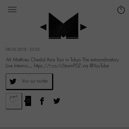
Afficher
Panneau de gestion des cookies
Labo
Connex
-
le
M-
menu
Aller
au
menu
08.05.2018 - 23:05
Aller
au
-M- Matthieu Chedid Asia Tour in Tokyo The extraordinatory
contenu
Live Intermis… https://t.co/ii5tswnPDZ via @YouTube
Aller
à
Voir sur twitter
la
recherche
0