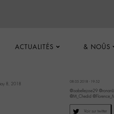
ACTUALITÉS
& NOÛS
08.05.2018 - 19:52
ay 8, 2018
@isabellejose29 @rona
@M_Chedid @Florence_M
Voir sur twitter