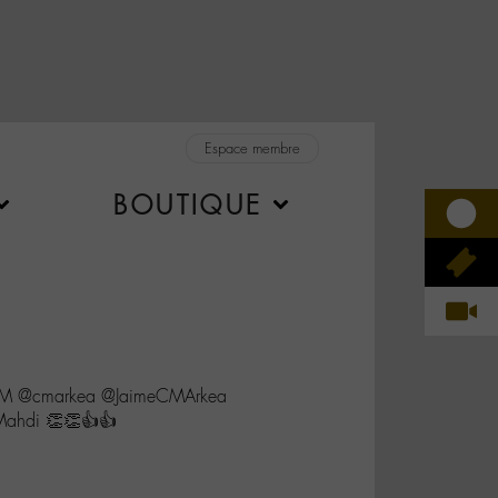
Espace membre
BOUTIQUE
nLM @cmarkea @JaimeCMArkea
ahdi 👏👏👍👍