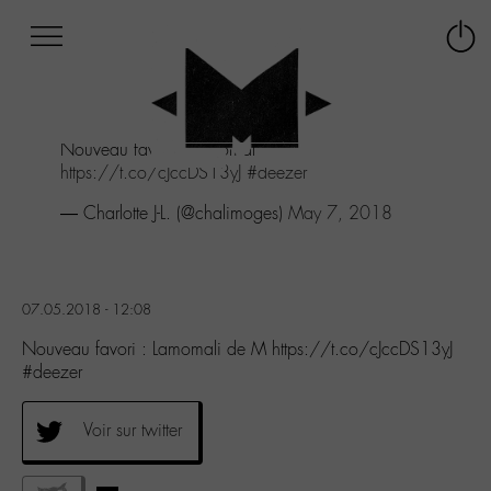
Afficher
Panneau de gestion des cookies
Labo
Connex
-
le
M-
menu
Aller
Nouveau favori : Lamomali de M
au
https://t.co/cJccDS13yJ
#deezer
menu
Aller
— Charlotte J-L. (@chalimoges)
May 7, 2018
au
contenu
Aller
à
07.05.2018 - 12:08
la
recherche
Nouveau favori : Lamomali de M https://t.co/cJccDS13yJ
#deezer
Voir sur twitter