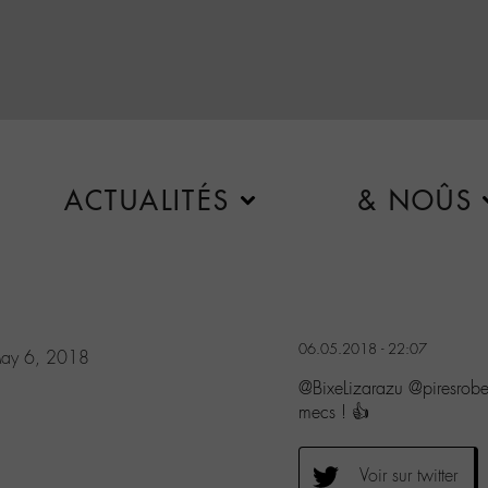
ACTUALITÉS
& NOÛS
06.05.2018 - 22:07
ay 6, 2018
@BixeLizarazu @piresrob
mecs ! 👍
Voir sur twitter