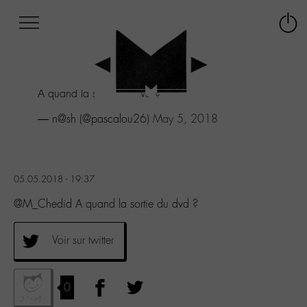
Afficher
Panneau de gestion des cookies
Labo
Connex
-
le
M-
menu
Aller
A quand la sortie du dvd ?
au
menu
— n@sh (@pascalou26)
May 5, 2018
Aller
au
contenu
Aller
05.05.2018 - 19:37
à
la
@M_Chedid A quand la sortie du dvd ?
recherche
Voir sur twitter
0