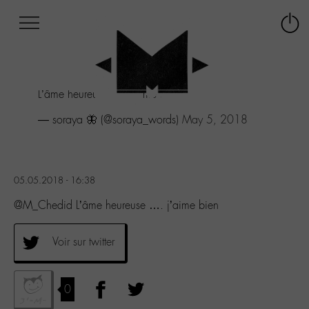
Afficher
Panneau de gestion des cookies
Labo
Connex
-
le
M-
menu
Aller
L’âme heureuse .... j’aime bien
au
menu
— soraya 🦋 (@soraya_words)
May 5, 2018
Aller
au
contenu
Aller
05.05.2018 - 16:38
à
la
@M_Chedid L’âme heureuse …. j’aime bien
recherche
Voir sur twitter
0