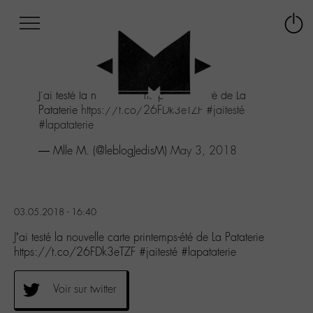
Afficher
Panneau de gestion des cookies
Labo
Connex
-
le
M-
menu
Aller
J'ai testé la nouvelle carte printemps-été de La
au
Pataterie
https://t.co/26FDk3eTZF
#jaitesté
menu
#lapataterie
Aller
au
— Mlle M. (@leblogJedisM)
May 3, 2018
contenu
Aller
à
la
03.05.2018 - 16:40
recherche
J’ai testé la nouvelle carte printemps-été de La Pataterie
https://t.co/26FDk3eTZF #jaitesté #lapataterie
Voir sur twitter