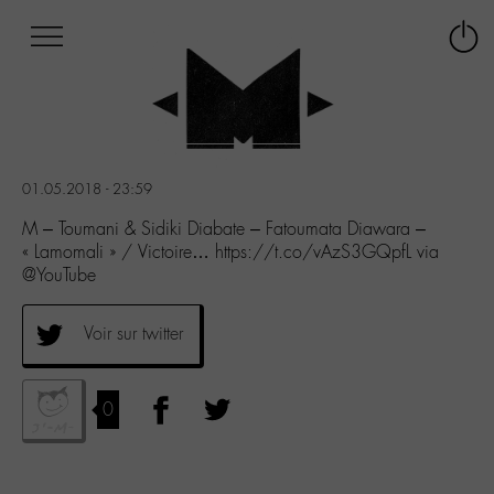
Afficher
Panneau de gestion des cookies
Labo
Connex
-
le
M-
menu
Aller
au
menu
01.05.2018 - 23:59
Aller
au
M – Toumani & Sidiki Diabate – Fatoumata Diawara –
contenu
« Lamomali » / Victoire… https://t.co/vAzS3GQpfL via
Aller
@YouTube
à
la
Voir sur twitter
recherche
0