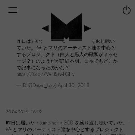
Afficher
Panneau de gestion des cookies
Labo
Connex
-
le
M-
menu
Aller
昨日は届いた "Lamomali" 3CD を繰り返し聴い
au
ていた。-M- とマリのアーティスト達を中心と
menu
するプロジェクト（白人と黒人の融和がメッセ
Aller
ージ？）のようだが詳細不明。日本でもどこか
au
contenu
で記事になったのかな？
Aller
https://t.co/ZWHSswFGHy
à
— D (@Desert_Jazz)
April 30, 2018
la
recherche
30.04.2018 - 16:19
昨日は届いた « Lamomali » 3CD を繰り返し聴いていた。-
M- とマリのアーティスト達を中心とするプロジェクト