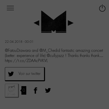
Afficher
Panneau de gestion des cookies
Labo
Connex
-
le
M-
menu
Aller
au
menu
22.04.2018 - 00:01
Aller
au
@FatouDiawara and @M_Chedid fantastic amazing concert
contenu
(better: experience of life) @cullyjazz ! Thanks thanks thank…
Aller
https://t.co/ZDAAcPVKVL
à
la
Voir sur twitter
recherche
0