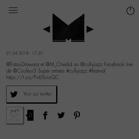
Afficher
Panneau de gestion des cookies
Labo
Connex
-
le
M-
menu
Aller
au
menu
21.04.2018 - 17:20
Aller
au
@FatouDiawara et @M_Chedid au @cullyjazz Facebook live
contenu
de @Couleur3 Super artistes #cullyjazz #festival
Aller
https://t.co/Pv6ToiioQC
à
la
Voir sur twitter
recherche
0